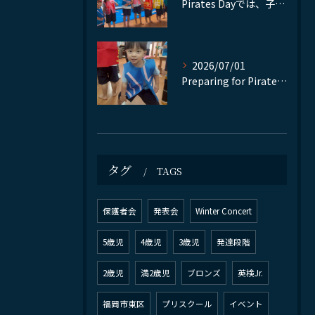
お問い合わせはこちら
お問い合わせはこちら
Pirates Dayでは、子どもたちが自分で作った衣装やア...
2026/07/01
Preparing for Pirate's Day
タグ
TAGS
保護者会
発表会
Winter Concert
5歳児
4歳児
3歳児
発達段階
2歳児
満2歳児
ブロンズ
英検Jr.
福岡市東区
プリスクール
イベント