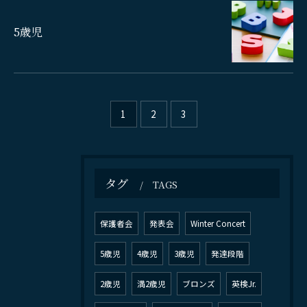
お問い合わせはこちら
5歳児
1
2
3
タグ
TAGS
保護者会
発表会
Winter Concert
5歳児
4歳児
3歳児
発達段階
2歳児
満2歳児
ブロンズ
英検Jr.