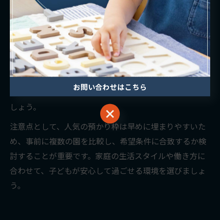
夕方まで対応可能な園や、長期休暇中の特別プログラム
を実施する園もあります。
実際に「仕事の都合で急な延長にも柔軟に対応してもら
えた」「兄弟で同じ園に通えるので送迎が楽」という声
が多く聞かれます。また、共働き家庭向けのサポート体
お問い合わせはこちら
制が充実しているかどうかは、園見学時に必ず確認しま
しょう。
お問い合わせはこちら
注意点として、人気の預かり枠は早めに埋まりやすいた
め、事前に複数の園を比較し、希望条件に合致するか検
討することが重要です。家庭の生活スタイルや働き方に
合わせて、子どもが安心して過ごせる環境を選びましょ
う。