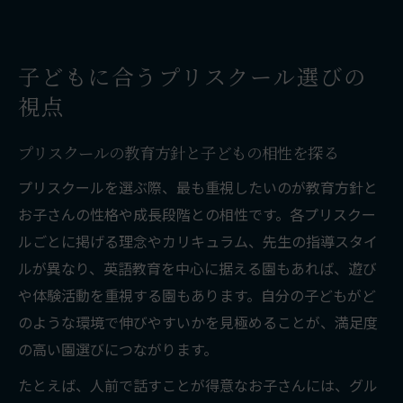
プリスクールの受け入れ年齢と選び方のコ
ツ
プリスクール選びで重視したい集団生活の
子どもに合うプリスクール選びの
環境
視点
子どもの個性を活かすプリスクールの選び
プリスクールの教育方針と子どもの相性を探る
方
福岡市西区で集団生活を始めるなら
プリスクールを選ぶ際、最も重視したいのが教育方針と
お子さんの性格や成長段階との相性です。各プリスクー
集団生活への第一歩はプリスクールから始
ルごとに掲げる理念やカリキュラム、先生の指導スタイ
めよう
ルが異なり、英語教育を中心に据える園もあれば、遊び
プリスクールで身につく集団適応力と社会
や体験活動を重視する園もあります。自分の子どもがど
性
のような環境で伸びやすいかを見極めることが、満足度
福岡市西区の集団生活に適したプリスクー
の高い園選びにつながります。
ルとは
たとえば、人前で話すことが得意なお子さんには、グル
プリスクール通園で生活リズムを整える工