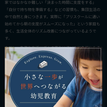
家ではなかなか難しい「決まった時間に支度をする」
「自分で持ち物を準備する」などの習慣も、集団生活の
中で自然と身につきます。実際に「プリスクールに通い
始めてから朝の支度がスムーズになった」という家庭も
多く、生活全体のリズム改善につながっているようで
す。
ただし、急激な生活リズムの変化は子どもに負担となる
こともあるため、入園前に少しずつ早寝早起きを練習す
ることや、週末もリズムを崩さない工夫が大切です。無
理なく新しい生活に慣れていくことを意識しましょう。
共働き家庭が選ぶプリスクールのポイント
共働き家庭にとって、プリスクール選びで重視すべきは
預かり時間の柔軟性や急な延長対応、そして病児保育の
有無です。福岡市西区のプリスクールでは、朝早くから