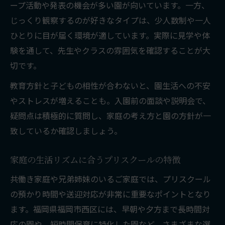
ープ活動や発表の機会が多い園が向いています。一方、
夫
じっくり観察するのが好きなタイプは、少人数制や一人
共働き家庭が選ぶプリスクールのポイント
ひとりに目が届く環境が適しています。実際に見学や体
家庭方針に寄り添うプリスクールの魅力
験を通して、先生やクラスの雰囲気を確認することが大
家庭の教育方針に合うプリスクールの見極
切です。
め方
教育方針と子どもの相性が合わないと、園生活への不安
プリスクールならではの柔軟な保育スタイ
やストレスが増えることも。入園前の面談や説明会で、
ル
疑問点は積極的に質問し、家庭の考え方と園の方針が一
英語環境が選ばれるプリスクールの理由
致しているか確認しましょう。
家庭の希望を叶えるプリスクールのサポー
ト体制
家庭の生活リズムに合うプリスクールの特徴
多様な家庭に対応できるプリスクールの魅
共働き家庭や兄弟姉妹のいるご家庭では、プリスクール
力
の預かり時間や送迎対応が非常に重要なポイントとなり
プリスクールと保育園の違いを徹底解説
ます。福岡県福岡市西区には、早朝や夕方まで長時間対
プリスクールと保育園の主な違いを比較解
応の園や、短時間保育に特化した園など、さまざまな選