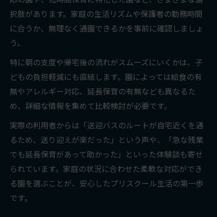
説
択肢があります。家庭の生活リズムや保護者の勤務時間
プリスクールの英語教育と保育園の保育内
に合うか、無理なく通園できるかを事前に確認しましょ
容
う。
集団生活におけるプリスクールの役割とは
特に朝の支度や帰宅後の流れがスムーズにいくかは、子
プリスクールと保育園の預かり時間と対応
どもの負担軽減にも直結します。園によっては給食の有
力
無やアレルギー対応、延長保育の有無なども異なるた
め、詳細な情報を集めて比較検討が必要です。
進学準備に強いプリスクールの特徴
年齢や預かり時間から見る選び方
実際の利用者からは「送迎バスのルートが自宅近くを通
プリスクールの対象年齢と入園タイミング
るため、送り迎えが楽だった」という声や、「急な残業
でも延長保育があって助かった」といった体験談も寄せ
預かり時間で比較するプリスクールの選び
られています。家庭の状況に合わせた柔軟な対応ができ
方
る園を選ぶことが、安心したプリスクール生活の第一歩
プリスクールは何歳まで通えるかを詳しく
です。
解説