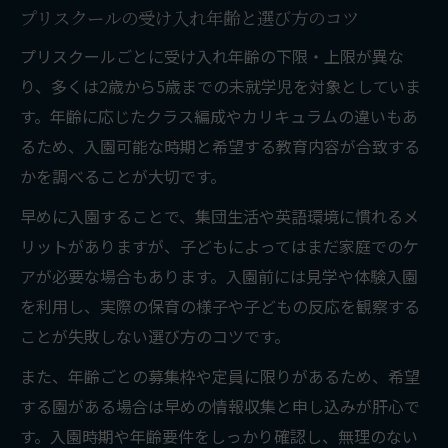
共働き家庭に嬉しいプリスクールの対応時
プリスクールの受け入れ年齢と選び方のコツ
間
プリスクールごとに受け入れ年齢の下限・上限が異な
子どもの成長段階に合うプリスクール選び
り、多くは2歳から5歳までの未就学児を対象としていま
集団生活で育む力とその伸ばし方
す。年齢に応じたクラス編成やカリキュラムの違いもあ
プリスクールで育つ協調性と自立心の大切
るため、入園可能な時期と希望する教育内容が合致する
さ
かを調べることが大切です。
集団生活を通じて身につく社会的スキル
早めに入園することで、集団生活や英語環境に慣れるメ
プリスクールでの経験が将来に与える影響
リットがありますが、子どもによってはまだ家庭でのケ
子どもの個性を伸ばすプリスクールの工夫
アが必要な場合もあります。入園前には見学や体験入園
集団活動で得られる学びと成長のポイント
を利用し、実際の保育の様子や子どもの反応を観察する
ことが失敗しない選び方のコツです。
また、年齢ごとの募集枠や定員に限りがあるため、希望
する園がある場合は早めの情報収集と申し込みが肝心で
す。入園時期や年齢要件をしっかり確認し、無理のない