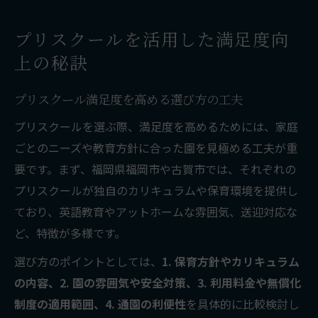
子育て支援が充実する場所の選び方
プリスクールを活用した満足度向
プリスクール選びで重要な支援制度の把握
上の秘訣
家族に合うプリスクール環境の見極め方
保育料や支援制度が選び方に与える影響
プリスクール満足度を高める選び方の工夫
子育て支援を活かすプリスクール利用術
プリスクールを選ぶ際、満足度を高めるためには、家庭
最新支援制度で得られるメリットと注意点
ごとのニーズや教育方針に合った園を見極める工夫が重
満足度高めるためのプリスクール活用術
要です。まず、福岡県福岡市や古賀市では、それぞれの
プリスクール活用で得られる家庭の変化
プリスクールが独自のカリキュラムや保育環境を提供し
ており、英語教育やアットホームな雰囲気、送迎対応な
満足度向上に役立つプリスクール選定法
ど、特徴が多様です。
保育負担を減らすプリスクールの工夫
親子に合うプリスクールの探し方とは
選び方のポイントとしては、
1. 保育方針やカリキュラム
の内容、2. 園の雰囲気や安全対策、3. 利用料金や無償化
体験談が示すプリスクール満足度の秘訣
制度の適用範囲、4. 通園の利便性
を具体的に比較検討し
保育負担軽減を目指す家庭に役立つ情報