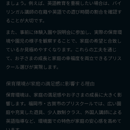
ましょう。例えば、英語教育を重視したい場合は、バイ
プリスクール利用で保育負担はどう変わる
リンガル講師の在籍や英語での遊び時間の割合を確認す
家計に優しいプリスクール選びの実践法
ることが大切です。
保育料の比較で見極める満足度の違い
また、事前に体験入園や説明会に参加し、実際の保育環
支援制度活用で保育負担を賢く減らす方法
境や園児の様子を観察することで、家庭の希望と合致し
プリスクール利用時の費用軽減ポイント
ているか見極めやすくなります。これらの工夫を通じ
申請や空き状況確認が重要な理由を解説
て、お子さまの成長と家庭の幸福度を両立できるプリス
プリスクール申請時に知るべき注意点
クール選びが実現します。
空き状況確認で希望園を確実に選ぶ方法
保育環境が家庭の満足感に影響する理由
申請から利用までのスムーズな流れとは
保育環境は、家庭の満足感やお子さまの成長に大きく影
プリスクール空き状況の最新情報を活用
響します。福岡市・古賀市のプリスクールでは、広い園
申し込み・申請で満足度を高めるコツ
庭や充実した遊具、少人数制クラス、外国人講師による
未来につながるプリスクールの選び方
英語指導など、環境面での特色が家庭の安心感を高めて
将来を見据えたプリスクール選びの視点
います。