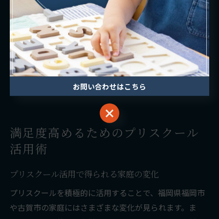
スクを防ぐため、最新情報のチェックと手続きの確認が
不可欠です。
また、制度のメリットだけでなく、利用にあたっての家
庭の状況や将来のプランも考慮して選択しましょう。行
政窓口や公式サイトの情報を活用し、安心してプリスク
ール生活をスタートできるよう備えることが大切です。
お問い合わせはこちら
お問い合わせはこちら
満足度高めるためのプリスクール
活用術
プリスクール活用で得られる家庭の変化
プリスクールを積極的に活用することで、福岡県福岡市
や古賀市の家庭にはさまざまな変化が見られます。ま