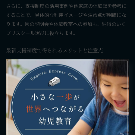
さらに、支援制度の活用事例や他家庭の体験談を参考に
することで、具体的な利用イメージや注意点が明確にな
ります。園の説明会や体験教室への参加も、納得のいく
プリスクール選びに役立ちます。
最新支援制度で得られるメリットと注意点
福岡県福岡市古賀市エリアでは、近年の子育て支援制度
の拡充により、多くの家庭が経済的なメリットを享受で
きるようになりました。たとえば、保育料無償化や補助
金の支給により、家計負担が大きく軽減されるケースが
増えています。
しかし、支援制度には適用条件や利用期間、必要書類な
ど注意すべき点も多く存在します。特に、年度ごとに制
度内容が変わる場合や、申請漏れによる制度未利用のリ