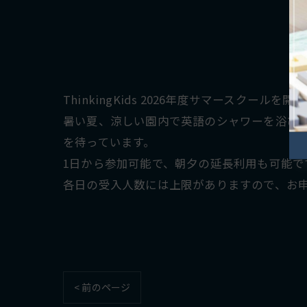
ThinkingKids 2026年度サマースクールを
暑い夏、涼しい園内で英語のシャワーを浴び
を待っています。
1日から参加可能で、朝夕の延長利用も可能で
各日の受入人数には上限がありますので、お
< 前のページ