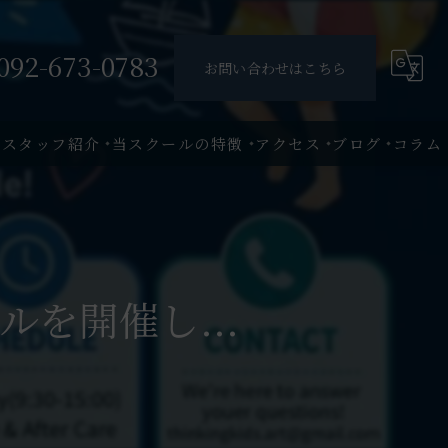
092-673-0783
お問い合わせはこちら
・スタッフ紹介
当スクールの特徴
アクセス
ブログ
コラム
満2歳
2歳児
ールを開催し...
3歳児
4歳児
5歳児