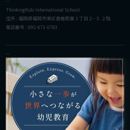
--
ThinkingKids International School
住所 : 福岡県福岡市東区香椎照葉３丁目２−５ ２階
電話番号 : 092-673-0783
--------------------------------------------------------------------
--
< 前のページ
一覧に戻る
次のページ >
カテゴリー
CATEGORIES
全てのカテゴリー