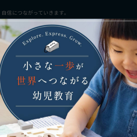
、自信につながっていきます。
-------------
 ２階
-------------
一覧に戻る