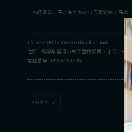
この経験は、子どもたちの自己肯定感を高め
---------------------------------------------------------
ThinkingKids International School
住所 : 福岡県福岡市東区香椎照葉３丁目２−５
電話番号 : 092-673-0783
---------------------------------------------------------
< 前のページ