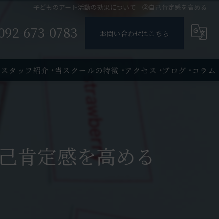
子どものアート活動の効果について ②自己肯定感を高める
092-673-0783
お問い合わせはこちら
・スタッフ紹介
当スクールの特徴
アクセス
ブログ
コラム
満2歳
2歳児
己肯定感を高める
3歳児
4歳児
5歳児