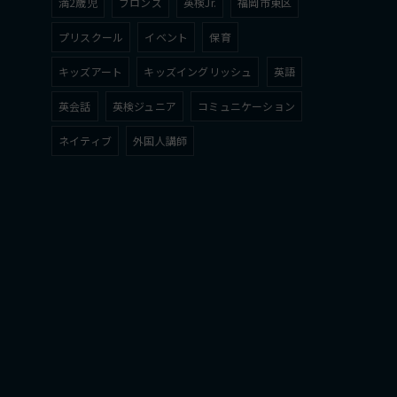
満2歳児
ブロンズ
英検Jr.
福岡市東区
プリスクール
イベント
保育
キッズアート
キッズイングリッシュ
英語
英会話
英検ジュニア
コミュニケーション
ネイティブ
外国人講師